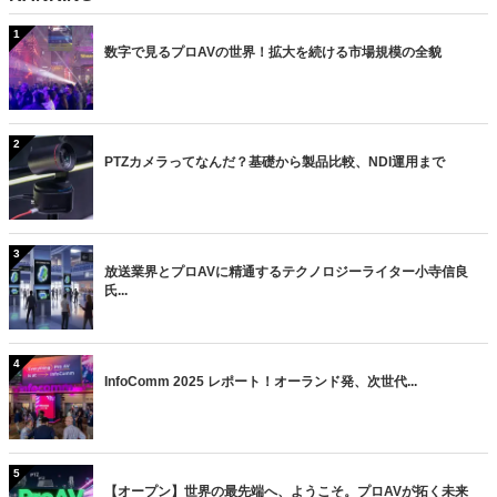
1
数字で見るプロAVの世界！拡大を続ける市場規模の全貌
2
PTZカメラってなんだ？基礎から製品比較、NDI運用まで
3
放送業界とプロAVに精通するテクノロジーライター小寺信良
氏...
4
InfoComm 2025 レポート！オーランド発、次世代...
5
【オープン】世界の最先端へ、ようこそ。プロAVが拓く未来