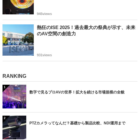
945views
熱狂のISE 2025！過去最大の祭典が示す、未来
のAV空間の創造力
931views
RANKING
1
数字で見るプロAVの世界！拡大を続ける市場規模の全貌
2
PTZカメラってなんだ？基礎から製品比較、NDI運用まで