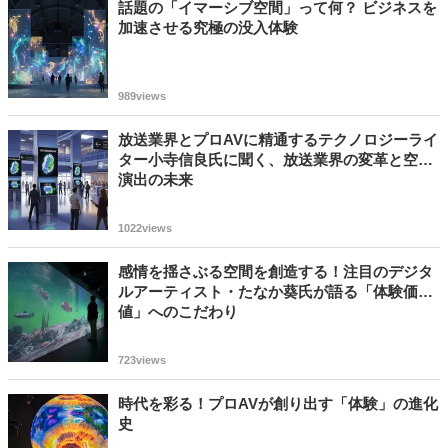
話題の「イマーシブ空間」って何？ ビジネスを
加速させる究極の没入体験
989views
放送業界とプロAVに精通するテクノロジーライ
ター小寺信良氏に聞く、放送業界の変革と空間
演出の未来
1022views
感情を揺さぶる空間を創造する！注目のデジタ
ルアーティスト・たなか葵氏が語る「体験価
値」へのこだわり
723views
時代を彩る！プロAVが創り出す「体験」の進化
史