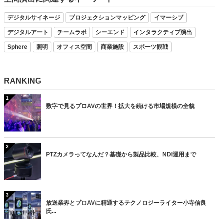
デジタルサイネージ
プロジェクションマッピング
イマーシブ
デジタルアート
チームラボ
シーエンド
インタラクティブ演出
Sphere
照明
オフィス空間
商業施設
スポーツ観戦
RANKING
1
数字で見るプロAVの世界！拡大を続ける市場規模の全貌
2
PTZカメラってなんだ？基礎から製品比較、NDI運用まで
3
放送業界とプロAVに精通するテクノロジーライター小寺信良
氏...