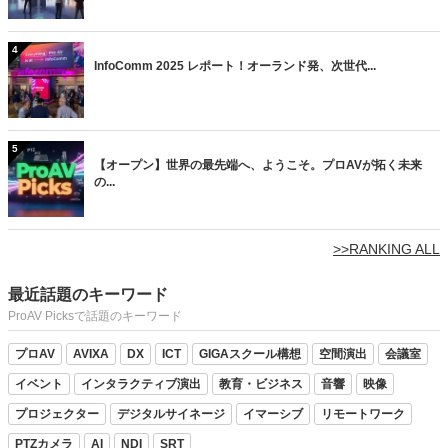
4
InfoComm 2025 レポート！オーランド発、次世代...
5
【オープン】世界の最先端へ、ようこそ。プロAVが拓く未来
の...
>>RANKING ALL
最近話題のキーワード
ProAV Picksで話題のキーワード
プロAV
AVIXA
DX
ICT
GIGAスクール構想
空間演出
会議室
イベント
インタラクティブ演出
教育・ビジネス
音響
映像
プロジェクター
デジタルサイネージ
イマーシブ
リモートワーク
PTZカメラ
AI
NDI
SRT